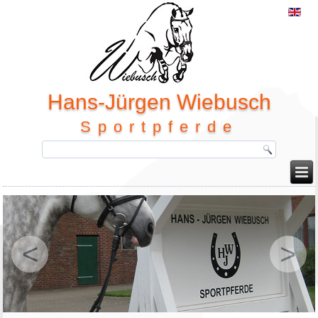
Hans-Jürgen Wiebusch
Sportpferde
<
>